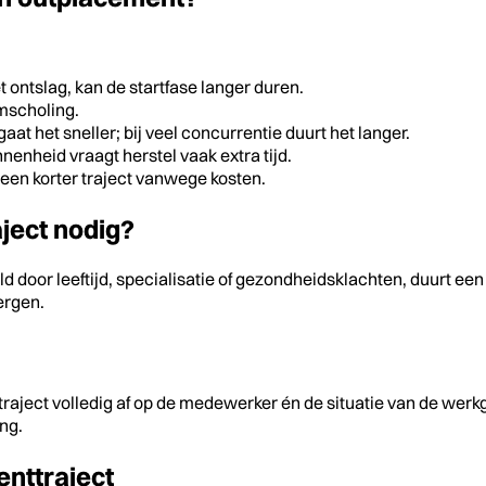
t ontslag, kan de startfase langer duren.
 omscholing.
aat het sneller; bij veel concurrentie duurt het langer.
nenheid vraagt herstel vaak extra tijd.
een korter traject vanwege kosten.
ject nodig?
 door leeftijd, specialisatie of gezondheidsklachten, duurt een
ergen.
ject volledig af op de medewerker én de situatie van de werkg
ing.
nttraject