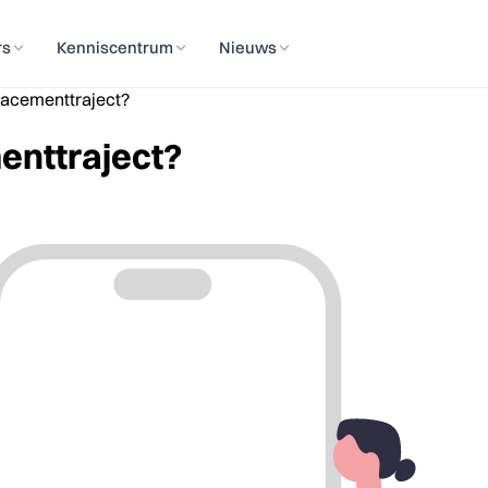
rs
Kenniscentrum
Nieuws
lacementtraject?
enttraject?