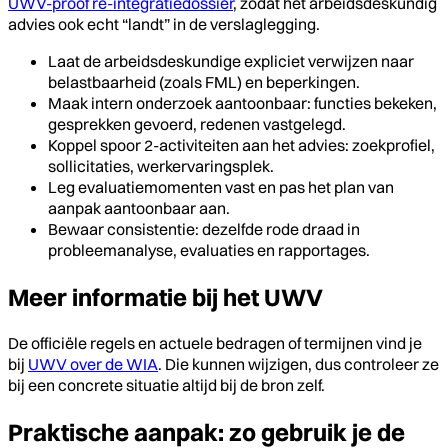
UWV-proof re-integratiedossier
, zodat het arbeidsdeskundig
advies ook echt “landt” in de verslaglegging.
Laat de arbeidsdeskundige expliciet verwijzen naar
belastbaarheid (zoals FML) en beperkingen.
Maak intern onderzoek aantoonbaar: functies bekeken,
gesprekken gevoerd, redenen vastgelegd.
Koppel spoor 2-activiteiten aan het advies: zoekprofiel,
sollicitaties, werkervaringsplek.
Leg evaluatiemomenten vast en pas het plan van
aanpak aantoonbaar aan.
Bewaar consistentie: dezelfde rode draad in
probleemanalyse, evaluaties en rapportages.
Meer informatie bij het UWV
De officiële regels en actuele bedragen of termijnen vind je
bij
UWV over de WIA
. Die kunnen wijzigen, dus controleer ze
bij een concrete situatie altijd bij de bron zelf.
Praktische aanpak: zo gebruik je de