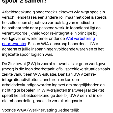
spoor 2 samen?
Arbeidsdeskundig onderzoek ziektewet wia wga speelt in
verschillende fases een andere rol, maar het doel is steeds
hetzelfde: een objectieve vertaalslag van medische
belastbaarheid naar passend werk. In loondienst ligt de
verantwoordelijkheid voor re-integratie in principe bij
werkgever en werknemer onder de
Wet verbetering
poortwachter
. Bij een WIA-aanvraag beoordeelt UWV
achteraf of jullie inspanningen voldoende waren en of het
ingezette spoor logisch was.
De Ziektewet (ZW) is vooral relevant als er geen werkgever
(meer) is die loon doorbetaalt, of bij specifieke situaties zoals
ziekte vanuit een WW-situatie. Dan kan UWV zelf re-
integratieactiviteiten aansturen en kan een
arbeidsdeskundige worden ingezet om mogelijkheden en
richting te bepalen. In WIA-trajecten (na twee jaar ziekte)
speelt het arbeidsdeskundige deel bij UWV een rol in de
claimbeoordeling, naast de verzekeringsarts.
Voor de WGA (Werkhervatting Gedeeltelijk