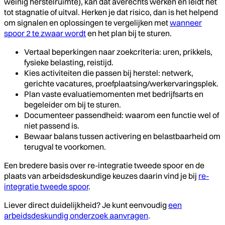
weinig herstelruimte), kan dat averechts werken en leidt het
tot stagnatie of uitval. Herken je dat risico, dan is het helpend
om signalen en oplossingen te vergelijken met
wanneer
spoor 2 te zwaar wordt
en het plan bij te sturen.
Vertaal beperkingen naar zoekcriteria: uren, prikkels,
fysieke belasting, reistijd.
Kies activiteiten die passen bij herstel: netwerk,
gerichte vacatures, proefplaatsing/werkervaringsplek.
Plan vaste evaluatiemomenten met bedrijfsarts en
begeleider om bij te sturen.
Documenteer passendheid: waarom een functie wel of
niet passend is.
Bewaar balans tussen activering en belastbaarheid om
terugval te voorkomen.
Een bredere basis over re-integratie tweede spoor en de
plaats van arbeidsdeskundige keuzes daarin vind je bij
re-
integratie tweede spoor
.
Liever direct duidelijkheid? Je kunt eenvoudig
een
arbeidsdeskundig onderzoek aanvragen
.