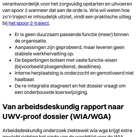
verantwoordelijk voor het zorgvuldig opstarten en uitvoeren
van spoor 2 wanneer dat aan de orde is. Wie wil weten hoe
zo’n traject er inhoudelijk uitziet, vindt een praktische uitleg
bij
het spoor 2-traject
.
Er is geen duurzaam passende functie (meer) binnen
de organisatie.
Aanpassingen zijn geprobeerd, maar leveren geen
stabiele werkhervatting op.
De beperkingen botsen met vaste functie-eisen
(bijvoorbeeld ploegendienst, deadlines).
Interne herplaatsing is onderzocht en gemotiveerd niet
haalbaar.
De re-integratie stagneert en het dossier vraagt om
een onderbouwde koerswijziging.
Van arbeidsdeskundig rapport naar
UWV-proof dossier (WIA/WGA)
Arbeidsdeskundig onderzoek ziektewet wia wga krijgt extra
gewicht richting het einde van de wachttijd voor de WIA,