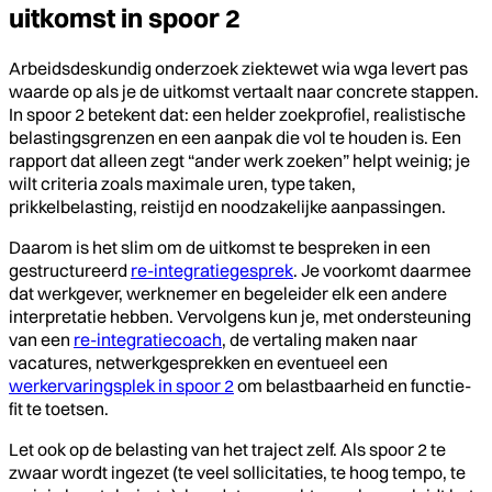
uitkomst in spoor 2
Arbeidsdeskundig onderzoek ziektewet wia wga levert pas
waarde op als je de uitkomst vertaalt naar concrete stappen.
In spoor 2 betekent dat: een helder zoekprofiel, realistische
belastingsgrenzen en een aanpak die vol te houden is. Een
rapport dat alleen zegt “ander werk zoeken” helpt weinig; je
wilt criteria zoals maximale uren, type taken,
prikkelbelasting, reistijd en noodzakelijke aanpassingen.
Daarom is het slim om de uitkomst te bespreken in een
gestructureerd
re-integratiegesprek
. Je voorkomt daarmee
dat werkgever, werknemer en begeleider elk een andere
interpretatie hebben. Vervolgens kun je, met ondersteuning
van een
re-integratiecoach
, de vertaling maken naar
vacatures, netwerkgesprekken en eventueel een
werkervaringsplek in spoor 2
om belastbaarheid en functie-
fit te toetsen.
Let ook op de belasting van het traject zelf. Als spoor 2 te
zwaar wordt ingezet (te veel sollicitaties, te hoog tempo, te