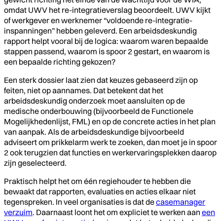
omdat UWV het re-integratieverslag beoordeelt. UWV kijkt
of werkgever en werknemer “voldoende re-integratie-
inspanningen” hebben geleverd. Een arbeidsdeskundig
rapport helpt vooral bij de logica: waarom waren bepaalde
stappen passend, waarom is spoor 2 gestart, en waarom is
een bepaalde richting gekozen?
Een sterk dossier laat zien dat keuzes gebaseerd zijn op
feiten, niet op aannames. Dat betekent dat het
arbeidsdeskundig onderzoek moet aansluiten op de
medische onderbouwing (bijvoorbeeld de Functionele
Mogelijkhedenlijst, FML) en op de concrete acties in het plan
van aanpak. Als de arbeidsdeskundige bijvoorbeeld
adviseert om prikkelarm werk te zoeken, dan moet je in spoor
2 ook terugzien dat functies en werkervaringsplekken daarop
zijn geselecteerd.
Praktisch helpt het om één regiehouder te hebben die
bewaakt dat rapporten, evaluaties en acties elkaar niet
tegenspreken. In veel organisaties is dat de
casemanager
verzuim
. Daarnaast loont het om expliciet te werken aan
een