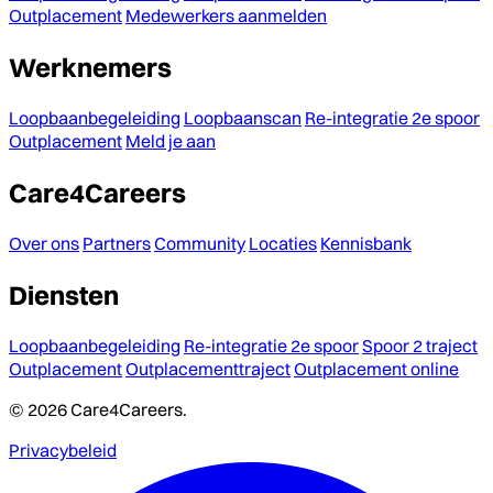
Outplacement
Medewerkers aanmelden
Werknemers
Loopbaanbegeleiding
Loopbaanscan
Re-integratie 2e spoor
Outplacement
Meld je aan
Care4Careers
Over ons
Partners
Community
Locaties
Kennisbank
Diensten
Loopbaanbegeleiding
Re-integratie 2e spoor
Spoor 2 traject
Outplacement
Outplacementtraject
Outplacement online
© 2026 Care4Careers.
Privacybeleid