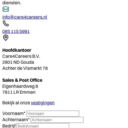
diensten.
info@care4careers.nl
085 115 5991
Hoofdkantoor
Care4Careers B.V.
2801 ND Gouda
Achter de Vismarkt 78
Sales & Post Office
Eigenhaardweg 8
7811 LR Emmen
Bekijk al onze
vestigingen
Voornaam*
Achternaam*
Bedrijf