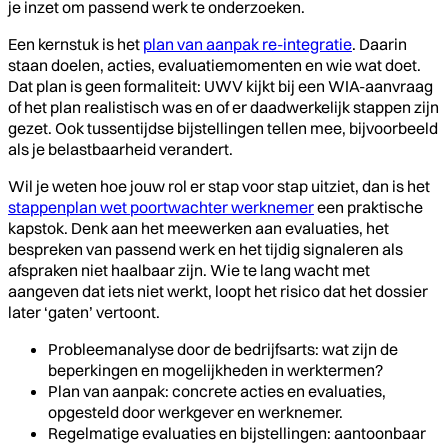
je inzet om passend werk te onderzoeken.
Een kernstuk is het
plan van aanpak re-integratie
. Daarin
staan doelen, acties, evaluatiemomenten en wie wat doet.
Dat plan is geen formaliteit: UWV kijkt bij een WIA-aanvraag
of het plan realistisch was en of er daadwerkelijk stappen zijn
gezet. Ook tussentijdse bijstellingen tellen mee, bijvoorbeeld
als je belastbaarheid verandert.
Wil je weten hoe jouw rol er stap voor stap uitziet, dan is het
stappenplan wet poortwachter werknemer
een praktische
kapstok. Denk aan het meewerken aan evaluaties, het
bespreken van passend werk en het tijdig signaleren als
afspraken niet haalbaar zijn. Wie te lang wacht met
aangeven dat iets niet werkt, loopt het risico dat het dossier
later ‘gaten’ vertoont.
Probleemanalyse door de bedrijfsarts: wat zijn de
beperkingen en mogelijkheden in werktermen?
Plan van aanpak: concrete acties en evaluaties,
opgesteld door werkgever en werknemer.
Regelmatige evaluaties en bijstellingen: aantoonbaar