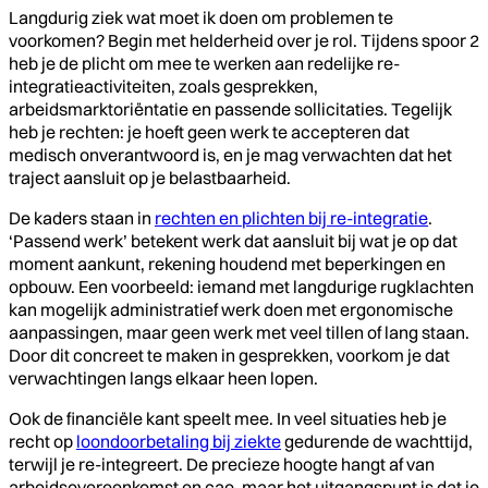
Langdurig ziek wat moet ik doen om problemen te
voorkomen? Begin met helderheid over je rol. Tijdens spoor 2
heb je de plicht om mee te werken aan redelijke re-
integratieactiviteiten, zoals gesprekken,
arbeidsmarktoriëntatie en passende sollicitaties. Tegelijk
heb je rechten: je hoeft geen werk te accepteren dat
medisch onverantwoord is, en je mag verwachten dat het
traject aansluit op je belastbaarheid.
De kaders staan in
rechten en plichten bij re-integratie
.
‘Passend werk’ betekent werk dat aansluit bij wat je op dat
moment aankunt, rekening houdend met beperkingen en
opbouw. Een voorbeeld: iemand met langdurige rugklachten
kan mogelijk administratief werk doen met ergonomische
aanpassingen, maar geen werk met veel tillen of lang staan.
Door dit concreet te maken in gesprekken, voorkom je dat
verwachtingen langs elkaar heen lopen.
Ook de financiële kant speelt mee. In veel situaties heb je
recht op
loondoorbetaling bij ziekte
gedurende de wachttijd,
terwijl je re-integreert. De precieze hoogte hangt af van
arbeidsovereenkomst en cao, maar het uitgangspunt is dat je