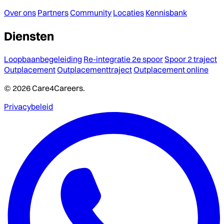
Over ons
Partners
Community
Locaties
Kennisbank
Diensten
Loopbaanbegeleiding
Re-integratie 2e spoor
Spoor 2 traject
Outplacement
Outplacementtraject
Outplacement online
© 2026 Care4Careers.
Privacybeleid