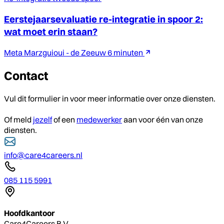
Eerstejaarsevaluatie re-integratie in spoor 2:
wat moet erin staan?
Meta Marzguioui - de Zeeuw
6 minuten
Contact
Vul dit formulier in voor meer informatie over onze diensten.
Of meld
jezelf
of een
medewerker
aan voor één van onze
diensten.
info@care4careers.nl
085 115 5991
Hoofdkantoor
Care4Careers B.V.