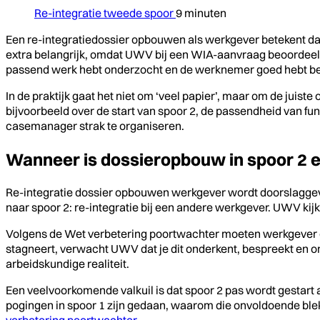
Re-integratie tweede spoor
9 minuten
Een re-integratiedossier opbouwen als werkgever betekent dat 
extra belangrijk, omdat UWV bij een WIA-aanvraag beoordeelt o
passend werk hebt onderzocht en de werknemer goed hebt begel
In de praktijk gaat het niet om ‘veel papier’, maar om de jui
bijvoorbeeld over de start van spoor 2, de passendheid van fu
casemanager strak te organiseren.
Wanneer is dossieropbouw in spoor 2 
Re-integratie dossier opbouwen werkgever wordt doorslaggeven
naar spoor 2: re-integratie bij een andere werkgever. UWV kijkt
Volgens de Wet verbetering poortwachter moeten werkgever e
stagneert, verwacht UWV dat je dit onderkent, bespreekt en 
arbeidskundige realiteit.
Een veelvoorkomende valkuil is dat spoor 2 pas wordt gestart al
pogingen in spoor 1 zijn gedaan, waarom die onvoldoende ble
verbetering poortwachter
.