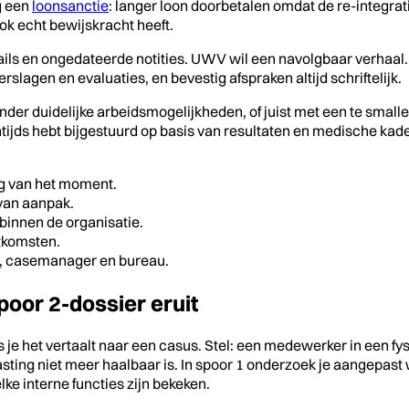
g een
loonsanctie
: langer loon doorbetalen omdat de re-integra
ok echt bewijskracht heeft.
ls en ongedateerde notities. UWV wil een navolgbaar verhaal. Als d
lagen en evaluaties, en bevestig afspraken altijd schriftelijk.
der duidelijke arbeidsmogelijkheden, of juist met een te smalle
ntijds hebt bijgestuurd op basis van resultaten en medische kad
ng van het moment.
 van aanpak.
innen de organisatie.
itkomsten.
e, casemanager en bureau.
poor 2-dossier eruit
e het vertaalt naar een casus. Stel: een medewerker in een fysi
asting niet meer haalbaar is. In spoor 1 onderzoek je aangepast w
ke interne functies zijn bekeken.