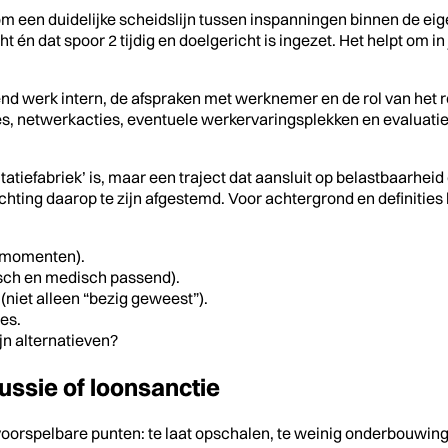
m een duidelijke scheidslijn tussen inspanningen binnen de eig
ht én dat spoor 2 tijdig en doelgericht is ingezet. Het helpt om 
assend werk intern, de afspraken met werknemer en de rol van he
ties, netwerkacties, eventuele werkervaringsplekken en evaluati
tatiefabriek’ is, maar een traject dat aansluit op belastbaarhei
hting daarop te zijn afgestemd. Voor achtergrond en definities
egmomenten).
isch en medisch passend).
(niet alleen “bezig geweest”).
ies.
jn alternatieven?
ussie of loonsanctie
oorspelbare punten: te laat opschalen, te weinig onderbouwin