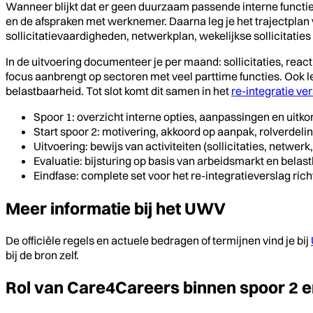
Wanneer blijkt dat er geen duurzaam passende interne functie b
en de afspraken met werknemer. Daarna leg je het trajectplan v
sollicitatievaardigheden, netwerkplan, wekelijkse sollicitatie
In de uitvoering documenteer je per maand: sollicitaties, react
focus aanbrengt op sectoren met veel parttime functies. Ook le
belastbaarheid. Tot slot komt dit samen in het
re-integratie ve
Spoor 1: overzicht interne opties, aanpassingen en uitk
Start spoor 2: motivering, akkoord op aanpak, rolverdeli
Uitvoering: bewijs van activiteiten (sollicitaties, netwer
Evaluatie: bijsturing op basis van arbeidsmarkt en belas
Eindfase: complete set voor het re-integratieverslag ric
Meer informatie bij het UWV
De officiële regels en actuele bedragen of termijnen vind je bij
bij de bron zelf.
Rol van Care4Careers binnen spoor 2 