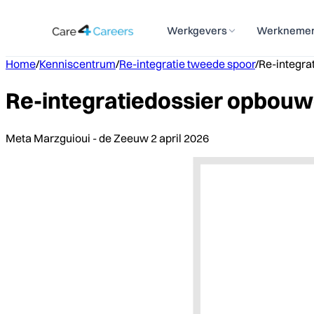
Werkgevers
Werkneme
Home
/
Kenniscentrum
/
Re-integratie tweede spoor
/
Re-integra
Re-integratiedossier opbouwe
Meta Marzguioui - de Zeeuw
2 april 2026