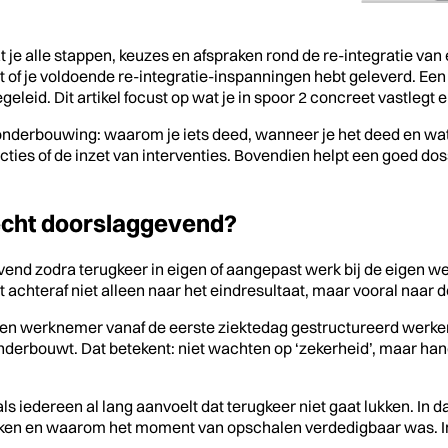
je alle stappen, keuzes en afspraken rond de re-integratie van 
f je voldoende re-integratie-inspanningen hebt geleverd. Een co
eid. Dit artikel focust op wat je in spoor 2 concreet vastlegt
ste onderbouwing: waarom je iets deed, wanneer je het deed en w
ncties of de inzet van interventies. Bovendien helpt een goed 
echt doorslaggevend?
d zodra terugkeer in eigen of aangepast werk bij de eigen wer
 achteraf niet alleen naar het eindresultaat, maar vooral naar de 
n werknemer vanaf de eerste ziektedag gestructureerd werken 
onderbouwt. Dat betekent: niet wachten op ‘zekerheid’, maar h
s iedereen al lang aanvoelt dat terugkeer niet gaat lukken. In d
ken en waarom het moment van opschalen verdedigbaar was. Inho