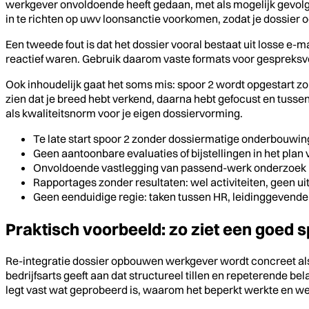
werkgever onvoldoende heeft gedaan, met als mogelijk gevol
in te richten op uwv loonsanctie voorkomen, zodat je dossier o
Een tweede fout is dat het dossier vooral bestaat uit losse e-mai
reactief waren. Gebruik daarom vaste formats voor gespreksvers
Ook inhoudelijk gaat het soms mis: spoor 2 wordt opgestart zon
zien dat je breed hebt verkend, daarna hebt gefocust en tusse
als kwaliteitsnorm voor je eigen dossiervorming.
Te late start spoor 2 zonder dossiermatige onderbouwi
Geen aantoonbare evaluaties of bijstellingen in het plan
Onvoldoende vastlegging van passend-werk onderzoek b
Rapportages zonder resultaten: wel activiteiten, geen u
Geen eenduidige regie: taken tussen HR, leidinggevend
Praktisch voorbeeld: zo ziet een goed s
Re-integratie dossier opbouwen werkgever wordt concreet als j
bedrijfsarts geeft aan dat structureel tillen en repeterende bel
legt vast wat geprobeerd is, waarom het beperkt werkte en wel