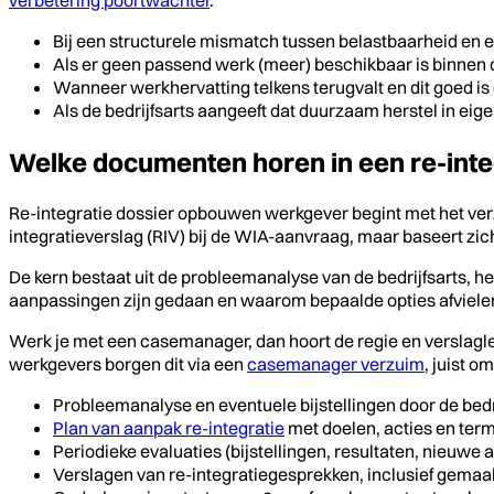
Bij een structurele mismatch tussen belastbaarheid en
Als er geen passend werk (meer) beschikbaar is binnen 
Wanneer werkhervatting telkens terugvalt en dit goed is
Als de bedrijfsarts aangeeft dat duurzaam herstel in eige
Welke documenten horen in een re-int
Re-integratie dossier opbouwen werkgever begint met het v
integratieverslag (RIV) bij de WIA-aanvraag, maar baseert zich 
De kern bestaat uit de probleemanalyse van de bedrijfsarts, h
aanpassingen zijn gedaan en waarom bepaalde opties afvielen. 
Werk je met een casemanager, dan hoort de regie en verslagle
werkgevers borgen dit via een
casemanager verzuim
, juist o
Probleemanalyse en eventuele bijstellingen door de bedri
Plan van aanpak re-integratie
met doelen, acties en term
Periodieke evaluaties (bijstellingen, resultaten, nieuwe 
Verslagen van re-integratiegesprekken, inclusief gemaa