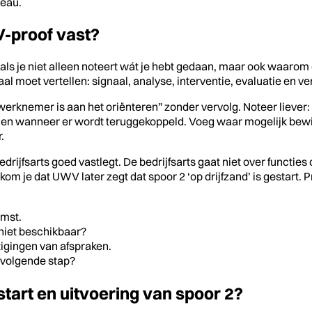
reau.
V-proof vast?
s je niet alleen noteert wát je hebt gedaan, maar ook waarom 
l moet vertellen: signaal, analyse, interventie, evaluatie en ve
“werknemer is aan het oriënteren” zonder vervolg. Noteer liever
en en wanneer er wordt teruggekoppeld. Voeg waar mogelijk bew
.
bedrijfsarts goed vastlegt. De bedrijfsarts gaat niet over functi
m je dat UWV later zegt dat spoor 2 ‘op drijfzand’ is gestart. 
omst.
niet beschikbaar?
igingen van afspraken.
e volgende stap?
 start en uitvoering van spoor 2?