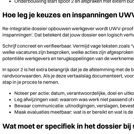
Onderbouwing start spoor 2 en afspraken met extern bu
Hoe leg je keuzes en inspanningen UW
Re-integratie dossier opbouwen werkgever wordt UWV-proof al
inspanningen’. Dat betekent dat jouw dossier een logisch verhaa
Schrijf concreet en verifieerbaar. Vermijd vage teksten zoals 
welke vacatures zijn besproken, welke acties zijn afgesprok
potentiële werkgevers en terugkoppelingen van de werknemer
In spoor 2 is het extra belangrijk dat je de afstemming met de 
randvoorwaarden. Als je deze vertaalslag documenteert, voorko
stap in je proces te nemen.
Noteer per actie: datum, verantwoordelijke, doel en uitk
Leg afwijzingen vast: waarom was werk niet passend of 
Bewaar communicatie: uitnodigingen, verslagen, bevest
Maak evaluaties meetbaar: wat is er bereikt en wat is d
Wat moet er specifiek in het dossier bij