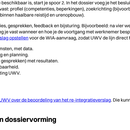
eschikbaar is, start je spoor 2. In het dossier voeg je het bes
ast: profiel (competenties, beperkingen), zoekrichting (bijvoor
s binnen haalbare reistijd en urenopbouw).
ies, gesprekken, feedback en bijsturing. Bijvoorbeeld: na vier w
g je vast wanneer en hoe je de voortgang met werknemer bespreek
rslag opstellen
voor de WIA-aanvraag, zodat UWV de lijn direct 
omsten, met data.
ng en planning.
k, gesprekken) met resultaten.
tbaarheid.
hting UWV.
UWV over de beoordeling van het re-integratieverslag
. Die kun
en dossiervorming