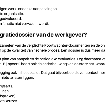
 eigen werk, ondanks aanpassingen.
de organisatie.
 geëvalueerd.
n functie niet verwacht wordt.
egratiedossier van de werkgever?
erzamelen van de verplichte Poortwachter-documenten én de 
op de kwaliteit van het hele proces. Een dossier is dus meer dan 
et plan van aanpak en de periodieke evaluaties. Leg daarnaast 
Bij spoor 2 hoort ook de onderbouwing van de start: het ‘waaro
gging ook in het dossier. Dat gaat bijvoorbeeld over contactmom
m niets te laten liggen.
jfsarts.
ijnen.
afspraken).
kte keuzes.