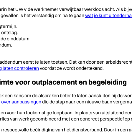
arin het UWV de werknemer verwijtbaar werkloos acht. Als bijv
t gevallen is het verstandig om na te gaan
wat je kunt uitonderh
termijn.
 ontslag.
a de einddatum.
endum.
et addendum eerst te laten toetsen. Dat kan door een arbeidsrec
g laten controleren
voordat ze wordt ondertekend.
mte voor outplacement en begeleiding
 een kans om de afspraken beter te laten aansluiten bij de wer
 over aanpassingen
die de stap naar een nieuwe baan vergemak
n voor hun toekomstige loopbaan. In plaats van uitsluitend ee
erlies van werk gecombineerd met een concreet perspectief op e
n respectvolle beëindiging van het dienstverband. Door in een