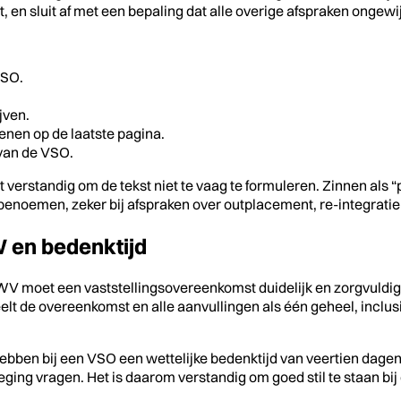
n sluit af met een bepaling dat alle overige afspraken ongewij
VSO.
jven.
enen op de laatste pagina.
 van de VSO.
verstandig om de tekst niet te vaag te formuleren. Zinnen als “
benoemen, zeker bij afspraken over outplacement, re-integratie
 en bedenktijd
WV moet een vaststellingsovereenkomst duidelijk en zorgvuldi
 de overeenkomst en alle aanvullingen als één geheel, inclusi
bben bij een VSO een wettelijke bedenktijd van veertien dagen
g vragen. Het is daarom verstandig om goed stil te staan bij d