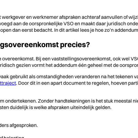
 werkgever en werknemer afspraken achteraf aanvullen of wijzi
egd aan de oorspronkelijke VSO en maakt daar juridisch onderde
open dan eerst bedacht. In dit artikel lees je hoe zo’n addendum 
ingsovereenkomst precies?
de overeenkomst. Bij een vaststellingsovereenkomst, ook wel 
. Juridisch gezien vormt het addendum één geheel met de oorspr
vaak gebruikt als omstandigheden veranderen na het tekenen v
traject
. Door dit in een apart document te regelen, hoeven part
 ondertekenen. Zonder handtekeningen is het stuk meestal niet
en duidelijk is welke afspraken uiteindelijk gelden.
nders afgesproken.
 belasting.