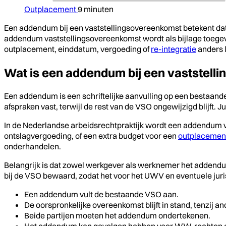
Outplacement
9 minuten
Een addendum bij een vaststellingsovereenkomst betekent dat
addendum vaststellingsovereenkomst wordt als bijlage toegevo
outplacement, einddatum, vergoeding of
re-integratie
anders l
Wat is een addendum bij een vaststell
Een addendum is een schriftelijke aanvulling op een bestaan
afspraken vast, terwijl de rest van de VSO ongewijzigd blijft
In de Nederlandse arbeidsrechtpraktijk wordt een addendum 
ontslagvergoeding, of een extra budget voor een
outplacement
onderhandelen.
Belangrijk is dat zowel werkgever als werknemer het addendum
bij de VSO bewaard, zodat het voor het UWV en eventuele jurist
Een addendum vult de bestaande VSO aan.
De oorspronkelijke overeenkomst blijft in stand, tenzij a
Beide partijen moeten het addendum ondertekenen.
Het addendum kan gevolgen hebben voor WW-rechten of