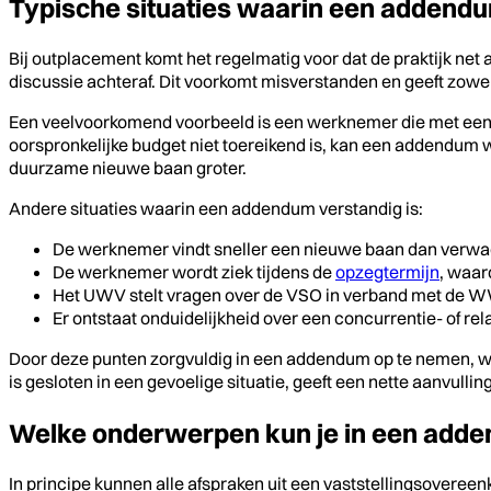
Typische situaties waarin een addendu
Bij outplacement komt het regelmatig voor dat de praktijk net
discussie achteraf. Dit voorkomt misverstanden en geeft zowe
Een veelvoorkomend voorbeeld is een werknemer die met een VSO 
oorspronkelijke budget niet toereikend is, kan een addendum 
duurzame nieuwe baan groter.
Andere situaties waarin een addendum verstandig is:
De werknemer vindt sneller een nieuwe baan dan verwach
De werknemer wordt ziek tijdens de
opzegtermijn
, waar
Het UWV stelt vragen over de VSO in verband met de WW
Er ontstaat onduidelijkheid over een concurrentie- of rel
Door deze punten zorgvuldig in een addendum op te nemen, wor
is gesloten in een gevoelige situatie, geeft een nette aanvulling
Welke onderwerpen kun je in een add
In principe kunnen alle afspraken uit een vaststellingsover