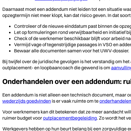
Daarnaast moet een addendum niet leiden tot een situatie wa
opzegtermijn niet meer klopt, kan dat risico geven. In dat soor
Controleer of de nieuwe einddatum past binnen de opzeg
Let op formuleringen rond verwijtbaarheid en initiatief bij
Check of de werknemer beschikbaar blijft voor arbeid n
Vermijd vage of tegenstrijdige passages in VSO en add
Bewaar alle documenten samen voor het UWV-dossier.
Bij twijfel over de juridische gevolgen is het verstandig om h
outplacement- en loopbaancoach die gewend is om
aanvullin
Onderhandelen over een addendum: rui
Een addendum is niet alleen een technisch document, maar ook
wederzijds goedvinden
is er vaak ruimte om te
onderhandelen
Voor werknemers kan dit betekenen dat ze meer aandacht wille
ruimer budget voor
outplacementbegeleiding
. Zo wordt het v
Werkgevers hebben op hun beurt belang bij een zorgvuldige e