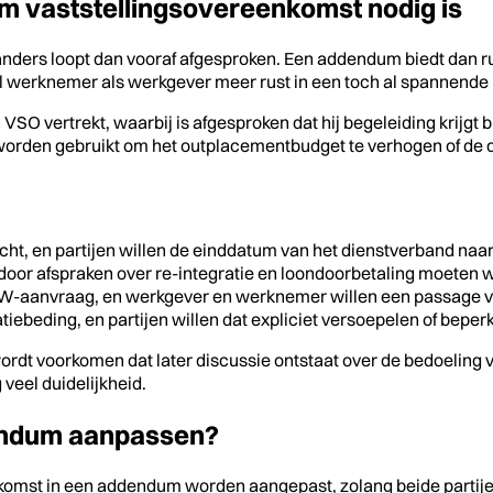
m vaststellingsovereenkomst nodig is
 anders loopt dan vooraf afgesproken. Een addendum biedt dan ru
l werknemer als werkgever meer rust in een toch al spannende 
vertrekt, waarbij is afgesproken dat hij begeleiding krijgt bij 
worden gebruikt om het outplacementbudget te verhogen of de du
t, en partijen willen de einddatum van het dienstverband naar
door afspraken over re-integratie en loondoorbetaling moeten w
-aanvraag, en werkgever en werknemer willen een passage verd
atiebeding, en partijen willen dat expliciet versoepelen of beper
dt voorkomen dat later discussie ontstaat over de bedoeling v
 veel duidelijkheid.
endum aanpassen?
eenkomst in een addendum worden aangepast, zolang beide part