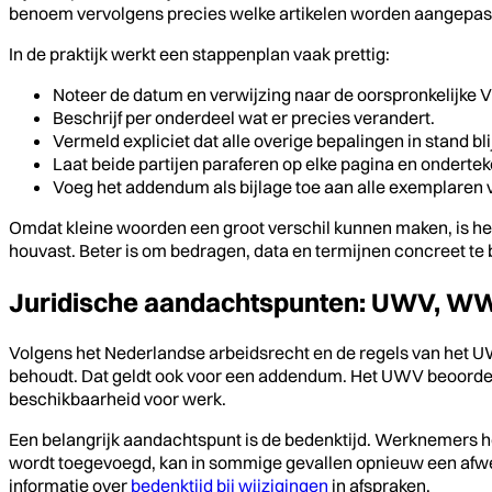
benoem vervolgens precies welke artikelen worden aangepast, e
In de praktijk werkt een stappenplan vaak prettig:
Noteer de datum en verwijzing naar de oorspronkelijke 
Beschrijf per onderdeel wat er precies verandert.
Vermeld expliciet dat alle overige bepalingen in stand bli
Laat beide partijen paraferen op elke pagina en ondertek
Voeg het addendum als bijlage toe aan alle exemplaren
Omdat kleine woorden een groot verschil kunnen maken, is het 
houvast. Beter is om bedragen, data en termijnen concreet te 
Juridische aandachtspunten: UWV, WW
Volgens het Nederlandse arbeidsrecht en de regels van het U
behoudt. Dat geldt ook voor een addendum. Het UWV beoordeelt
beschikbaarheid voor werk.
Een belangrijk aandachtspunt is de bedenktijd. Werknemers he
wordt toegevoegd, kan in sommige gevallen opnieuw een afwegin
informatie over
bedenktijd bij wijzigingen
in afspraken.