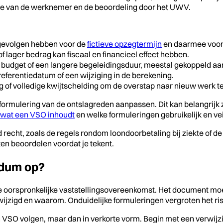
itie van de werknemer en de beoordeling door het UWV.
gevolgen hebben voor de
fictieve opzegtermijn
en daarmee voor
f lager bedrag kan fiscaal en financieel effect hebben.
budget of een langere begeleidingsduur, meestal gekoppeld aa
referentiedatum of een wijziging in de berekening.
g of volledige kwijtschelding om de overstap naar nieuw werk t
e formulering van de ontslagreden aanpassen. Dit kan belangrijk
wat een VSO inhoudt
en welke formuleringen gebruikelijk en veil
nd recht, zoals de regels rondom loondoorbetaling bij ziekte of d
aten beoordelen voordat je tekent.
endum op?
de oorspronkelijke vaststellingsovereenkomst. Het document moe
ijzigd en waarom. Onduidelijke formuleringen vergroten het risi
en VSO volgen, maar dan in verkorte vorm. Begin met een verwijz