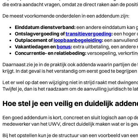
die extra aandacht vragen, omdat ze direct raken aan de pos
De meest voorkomende onderdelen in een addendum zijn:
Einddatum dienstverband:
een andere einddatum kan 
Ontslagvergoeding of
transitievergoeding
:
een hoger o
Outplacement of
loopbaanbegeleiding
:
een aanvullend 
Vakantiedagen en
bonus
:
extra uitbetaling, een andere 
Concurrentie- en relatiebeding:
versoepeling, verkortin
Daarnaast zie je in de praktijk ook addenda waarin partijen d
krijgt. In dat geval is het verstandig om eerst goed te begrijpen
Let er wel op dat een wijziging niet in strijd raakt met dwinge
Twijfel je, dan is het raadzaam om de aanvulling juridisch te l
Hoe stel je een veilig en duidelijk add
Een goed addendum is kort, concreet en sluit logisch aan op 
medewerker van het UWV, direct duidelijk maken wat er is gew
Bij het opstellen kun je de structuur van een voorbeeld van e