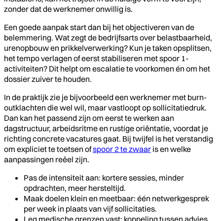
zonder dat de werknemer onwillig is.
Een goede aanpak start dan bij het objectiveren van de
belemmering. Wat zegt de bedrijfsarts over belastbaarheid,
urenopbouw en prikkelverwerking? Kun je taken opsplitsen,
het tempo verlagen of eerst stabiliseren met spoor 1-
activiteiten? Dit helpt om escalatie te voorkomen én om het
dossier zuiver te houden.
In de praktijk zie je bijvoorbeeld een werknemer met burn-
outklachten die wel wil, maar vastloopt op sollicitatiedruk.
Dan kan het passend zijn om eerst te werken aan
dagstructuur, arbeidsritme en rustige oriëntatie, voordat je
richting concrete vacatures gaat. Bij twijfel is het verstandig
om expliciet te toetsen of
spoor 2 te zwaar
is en welke
aanpassingen reëel zijn.
Pas de intensiteit aan: kortere sessies, minder
opdrachten, meer hersteltijd.
Maak doelen klein en meetbaar: één netwerkgesprek
per week in plaats van vijf sollicitaties.
Leg medische grenzen vast: koppeling tussen advies