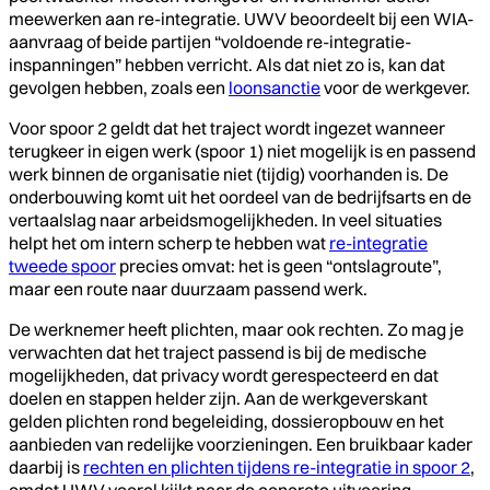
meewerken aan re-integratie. UWV beoordeelt bij een WIA-
aanvraag of beide partijen “voldoende re-integratie-
inspanningen” hebben verricht. Als dat niet zo is, kan dat
gevolgen hebben, zoals een
loonsanctie
voor de werkgever.
Voor spoor 2 geldt dat het traject wordt ingezet wanneer
terugkeer in eigen werk (spoor 1) niet mogelijk is en passend
werk binnen de organisatie niet (tijdig) voorhanden is. De
onderbouwing komt uit het oordeel van de bedrijfsarts en de
vertaalslag naar arbeidsmogelijkheden. In veel situaties
helpt het om intern scherp te hebben wat
re-integratie
tweede spoor
precies omvat: het is geen “ontslagroute”,
maar een route naar duurzaam passend werk.
De werknemer heeft plichten, maar ook rechten. Zo mag je
verwachten dat het traject passend is bij de medische
mogelijkheden, dat privacy wordt gerespecteerd en dat
doelen en stappen helder zijn. Aan de werkgeverskant
gelden plichten rond begeleiding, dossieropbouw en het
aanbieden van redelijke voorzieningen. Een bruikbaar kader
daarbij is
rechten en plichten tijdens re-integratie in spoor 2
,
omdat UWV vooral kijkt naar de concrete uitvoering