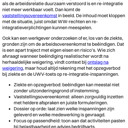
als de arbeidsrelatie duurzaam verstoord is en re-integratie
niet meer werkbaar voelt. Dan komt de
vaststellingsovereenkomst
in beeld. De inhoud moet kloppen
met de situatie, juist omdat WW-rechten en re-
integratieverplichtingen kunnen meespelen.
Ook kan een werkgever onderzoeken of er, los van de ziekte,
gronden zijn om de arbeidsovereenkomst te beëindigen. Dat
is een apart traject met eigen eisen en risico’s. Wie zich
afvraagt wanneer beëindiging realistischer wordt na
herhaaldelijke weigering, vindt context bij
ontslag na
weigering
, maar houd altijd rekening met het opzegverbod
bij ziekte en de UWV-toets op re-integratie-inspanningen.
Ziekte en opzegverbod: beëindigen kan meestal niet
zonder uitzonderingsgrond of instemming.
Vaststellingsovereenkomst: alleen zorgvuldig inzetten
met heldere afspraken en juiste formuleringen.
Dossier op orde: laat zien welke inspanningen zijn
geleverd en welke medewerking is gevraagd.
Focus op passendheid: toon aan dat activiteiten pasten
bij belastbaarheid en advies bedrijfsarts.