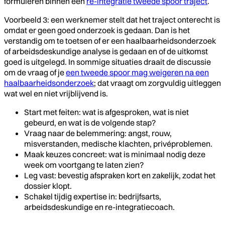
formuleren binnen een
re-integratie tweede spoor traject
.
Voorbeeld 3: een werknemer stelt dat het traject onterecht is
omdat er geen goed onderzoek is gedaan. Dan is het
verstandig om te toetsen of er een haalbaarheidsonderzoek
of arbeidsdeskundige analyse is gedaan en of de uitkomst
goed is uitgelegd. In sommige situaties draait de discussie
om de vraag of je
een tweede spoor mag weigeren na een
haalbaarheidsonderzoek
; dat vraagt om zorgvuldig uitleggen
wat wel en niet vrijblijvend is.
Start met feiten: wat is afgesproken, wat is niet
gebeurd, en wat is de volgende stap?
Vraag naar de belemmering: angst, rouw,
misverstanden, medische klachten, privéproblemen.
Maak keuzes concreet: wat is minimaal nodig deze
week om voortgang te laten zien?
Leg vast: bevestig afspraken kort en zakelijk, zodat het
dossier klopt.
Schakel tijdig expertise in: bedrijfsarts,
arbeidsdeskundige en re-integratiecoach.