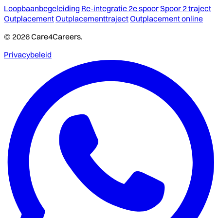
Loopbaanbegeleiding
Re-integratie 2e spoor
Spoor 2 traject
Outplacement
Outplacementtraject
Outplacement online
© 2026 Care4Careers.
Privacybeleid