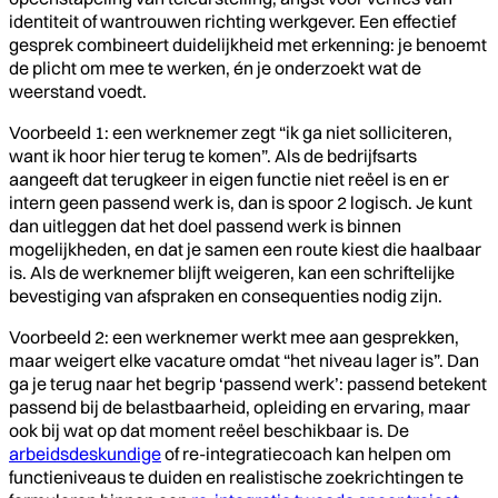
identiteit of wantrouwen richting werkgever. Een effectief
gesprek combineert duidelijkheid met erkenning: je benoemt
de plicht om mee te werken, én je onderzoekt wat de
weerstand voedt.
Voorbeeld 1: een werknemer zegt “ik ga niet solliciteren,
want ik hoor hier terug te komen”. Als de bedrijfsarts
aangeeft dat terugkeer in eigen functie niet reëel is en er
intern geen passend werk is, dan is spoor 2 logisch. Je kunt
dan uitleggen dat het doel passend werk is binnen
mogelijkheden, en dat je samen een route kiest die haalbaar
is. Als de werknemer blijft weigeren, kan een schriftelijke
bevestiging van afspraken en consequenties nodig zijn.
Voorbeeld 2: een werknemer werkt mee aan gesprekken,
maar weigert elke vacature omdat “het niveau lager is”. Dan
ga je terug naar het begrip ‘passend werk’: passend betekent
passend bij de belastbaarheid, opleiding en ervaring, maar
ook bij wat op dat moment reëel beschikbaar is. De
arbeidsdeskundige
of re-integratiecoach kan helpen om
functieniveaus te duiden en realistische zoekrichtingen te