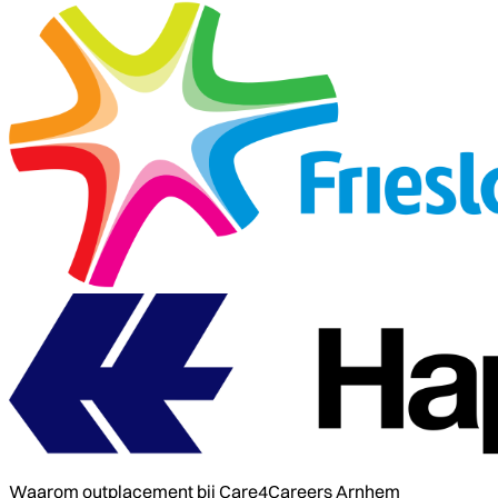
Waarom outplacement bij Care4Careers Arnhem